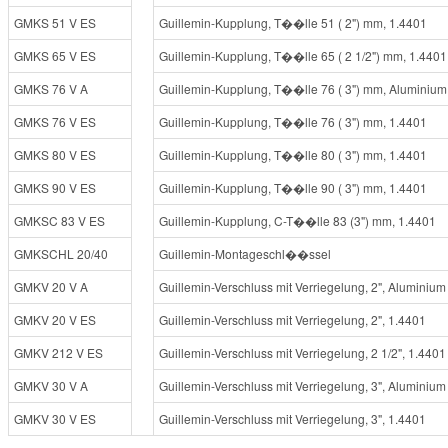
G
M
K
S
5
1
V
E
S
G
u
i
l
l
e
m
i
n
-
K
u
p
p
l
u
n
g
,
T
�
�
l
l
e
5
1
(
2
"
)
m
m
,
1
.
4
4
0
1
G
M
K
S
6
5
V
E
S
G
u
i
l
l
e
m
i
n
-
K
u
p
p
l
u
n
g
,
T
�
�
l
l
e
6
5
(
2
1
/
2
"
)
m
m
,
1
.
4
4
0
1
G
M
K
S
7
6
V
A
G
u
i
l
l
e
m
i
n
-
K
u
p
p
l
u
n
g
,
T
�
�
l
l
e
7
6
(
3
"
)
m
m
,
A
l
u
m
i
n
i
u
m
G
M
K
S
7
6
V
E
S
G
u
i
l
l
e
m
i
n
-
K
u
p
p
l
u
n
g
,
T
�
�
l
l
e
7
6
(
3
"
)
m
m
,
1
.
4
4
0
1
G
M
K
S
8
0
V
E
S
G
u
i
l
l
e
m
i
n
-
K
u
p
p
l
u
n
g
,
T
�
�
l
l
e
8
0
(
3
"
)
m
m
,
1
.
4
4
0
1
G
M
K
S
9
0
V
E
S
G
u
i
l
l
e
m
i
n
-
K
u
p
p
l
u
n
g
,
T
�
�
l
l
e
9
0
(
3
"
)
m
m
,
1
.
4
4
0
1
G
M
K
S
C
8
3
V
E
S
G
u
i
l
l
e
m
i
n
-
K
u
p
p
l
u
n
g
,
C
-
T
�
�
l
l
e
8
3
(
3
"
)
m
m
,
1
.
4
4
0
1
G
M
K
S
C
H
L
2
0
/
4
0
G
u
i
l
l
e
m
i
n
-
M
o
n
t
a
g
e
s
c
h
l
�
�
s
s
e
l
G
M
K
V
2
0
V
A
G
u
i
l
l
e
m
i
n
-
V
e
r
s
c
h
l
u
s
s
m
i
t
V
e
r
r
i
e
g
e
l
u
n
g
,
2
"
,
A
l
u
m
i
n
i
u
m
G
M
K
V
2
0
V
E
S
G
u
i
l
l
e
m
i
n
-
V
e
r
s
c
h
l
u
s
s
m
i
t
V
e
r
r
i
e
g
e
l
u
n
g
,
2
"
,
1
.
4
4
0
1
G
M
K
V
2
1
2
V
E
S
G
u
i
l
l
e
m
i
n
-
V
e
r
s
c
h
l
u
s
s
m
i
t
V
e
r
r
i
e
g
e
l
u
n
g
,
2
1
/
2
"
,
1
.
4
4
0
1
G
M
K
V
3
0
V
A
G
u
i
l
l
e
m
i
n
-
V
e
r
s
c
h
l
u
s
s
m
i
t
V
e
r
r
i
e
g
e
l
u
n
g
,
3
"
,
A
l
u
m
i
n
i
u
m
G
M
K
V
3
0
V
E
S
G
u
i
l
l
e
m
i
n
-
V
e
r
s
c
h
l
u
s
s
m
i
t
V
e
r
r
i
e
g
e
l
u
n
g
,
3
"
,
1
.
4
4
0
1