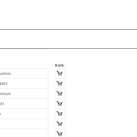
Korb
u
m
i
n
i
u
4
4
0
1
m
i
n
i
u
m
4
0
1
m