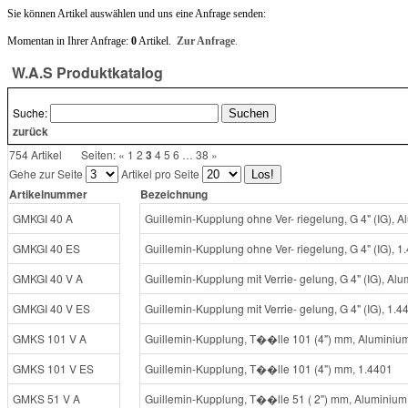
Sie können Artikel auswählen und uns eine Anfrage senden:
Momentan in Ihrer Anfrage:
0
Artikel.
Zur Anfrage
.
W.A.S Produktkatalog
Suche:
zurück
754 Artikel
Seiten:
«
1
2
3
4
5
6
…
38
»
Gehe zur Seite
Artikel pro Seite
Artikelnummer
Bezeichnung
G
M
K
G
I
4
0
A
G
u
i
l
l
e
m
i
n
-
K
u
p
p
l
u
n
g
o
h
n
e
V
e
r
-
r
i
e
g
e
l
u
n
g
,
G
4
"
(
I
G
)
,
A
l
G
M
K
G
I
4
0
E
S
G
u
i
l
l
e
m
i
n
-
K
u
p
p
l
u
n
g
o
h
n
e
V
e
r
-
r
i
e
g
e
l
u
n
g
,
G
4
"
(
I
G
)
,
1
.
G
M
K
G
I
4
0
V
A
G
u
i
l
l
e
m
i
n
-
K
u
p
p
l
u
n
g
m
i
t
V
e
r
r
i
e
-
g
e
l
u
n
g
,
G
4
"
(
I
G
)
,
A
l
u
G
M
K
G
I
4
0
V
E
S
G
u
i
l
l
e
m
i
n
-
K
u
p
p
l
u
n
g
m
i
t
V
e
r
r
i
e
-
g
e
l
u
n
g
,
G
4
"
(
I
G
)
,
1
.
4
G
M
K
S
1
0
1
V
A
G
u
i
l
l
e
m
i
n
-
K
u
p
p
l
u
n
g
,
T
�
�
l
l
e
1
0
1
(
4
"
)
m
m
,
A
l
u
m
i
n
i
u
G
M
K
S
1
0
1
V
E
S
G
u
i
l
l
e
m
i
n
-
K
u
p
p
l
u
n
g
,
T
�
�
l
l
e
1
0
1
(
4
"
)
m
m
,
1
.
4
4
0
1
G
M
K
S
5
1
V
A
G
u
i
l
l
e
m
i
n
-
K
u
p
p
l
u
n
g
,
T
�
�
l
l
e
5
1
(
2
"
)
m
m
,
A
l
u
m
i
n
i
u
m